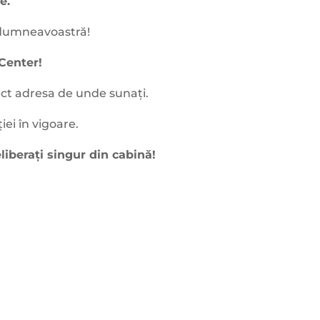
e.
a dumneavoastră!
Center!
rect adresa de unde sunați.
ei în vigoare.
liberați singur din cabină!