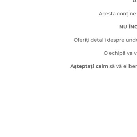
A
Acesta conține 
NU ÎNC
Oferiți detalii despre und
O echipă va v
Așteptați calm
să vă elibe