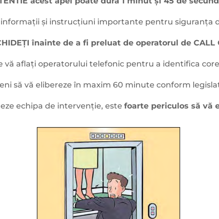
TENTIE acest apel poate dura 1 minut și 45 de secund
informații și instrucțiuni importante pentru siguranț
HIDEȚI înainte de a fi preluat de operatorul de CALL 
e vă aflați operatorului telefonic pentru a identifica co
eni să vă elibereze în maxim 60 minute conform legislați
reze echipa de intervenție, este
foarte periculos să vă e