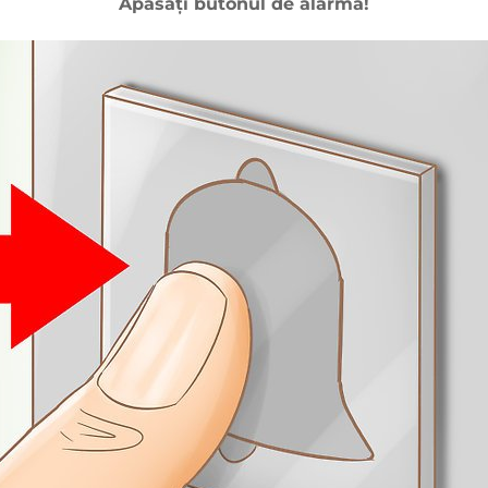
Apăsați butonul de alarmă!