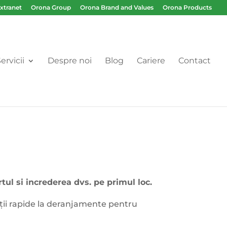
Extranet
Orona Group
Orona Brand and Values
Orona Products
ervicii
Despre noi
Blog
Cariere
Contact
ul si increderea dvs. pe primul loc.
nții rapide la deranjamente pentru