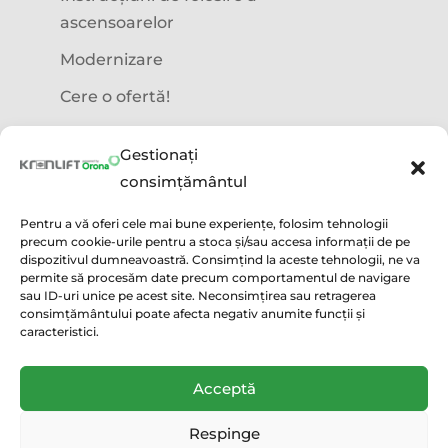
ascensoarelor
Modernizare
Cere o ofertă!
Precizări legale
Gestionați
consimțământul
Termeni și condiții
Pentru a vă oferi cele mai bune experiențe, folosim tehnologii
precum cookie-urile pentru a stoca și/sau accesa informații de pe
Politica GDPR
dispozitivul dumneavoastră. Consimțind la aceste tehnologii, ne va
permite să procesăm date precum comportamentul de navigare
Politica utilizare cookie
sau ID-uri unice pe acest site. Neconsimțirea sau retragerea
consimțământului poate afecta negativ anumite funcții și
Condiții acordare Garanție
caracteristici.
Acceptă
Copyright 2021 | Powered by
Kronlift
Respinge