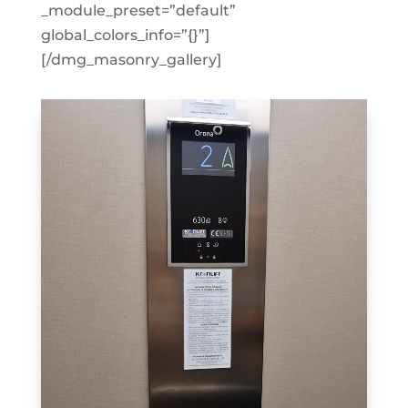
_module_preset=”default”
global_colors_info=”{}”]
[/dmg_masonry_gallery]