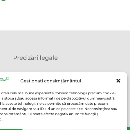
Precizări legale
Termeni și condiții
Gestionați consimțământul
Politica GDPR
 oferi cele mai bune experiențe, folosim tehnologii precum cookie-
Politica utilizare cookie
u a stoca și/sau accesa informații de pe dispozitivul dumneavoastră.
 la aceste tehnologii, ne va permite să procesăm date precum
Condiții acordare Garanție
ntul de navigare sau ID-uri unice pe acest site. Neconsimțirea sau
consimțământului poate afecta negativ anumite funcții și
ci.