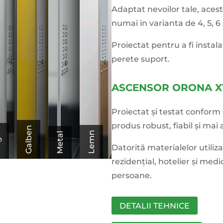
Adaptat nevoilor tale, acest
numai in varianta de 4, 5, 6
Proiectat pentru a fi instal
perete suport.
ASCENSOR ORONA X
Proiectat și testat confor
produs robust, fiabil și mai 
Galben
ru
Lemn
Metal
Datorită materialelor utili
rezidențial, hotelier și medi
persoane.
DETALII TEHNICE