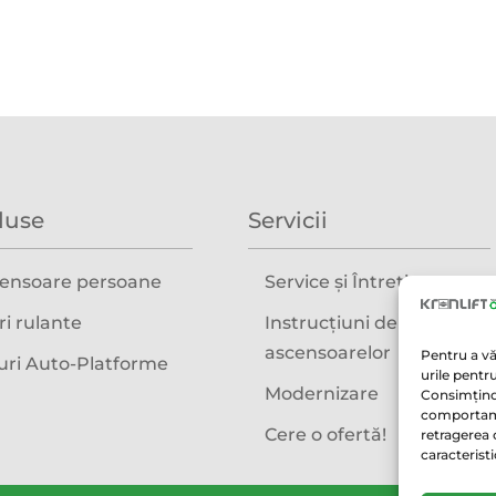
duse
Servicii
ensoare persoane
Service și Întreținere
ri rulante
Instrucțiuni de folosire a
ascensoarelor
Pentru a vă
turi Auto-Platforme
urile pentr
Modernizare
Consimțind
comportame
Cere o ofertă!
retragerea 
caracteristi