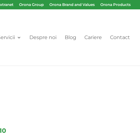
Extranet
Orona Group
Orona Brand and Values
Orona Products
ervicii
Despre noi
Blog
Cariere
Contact
10