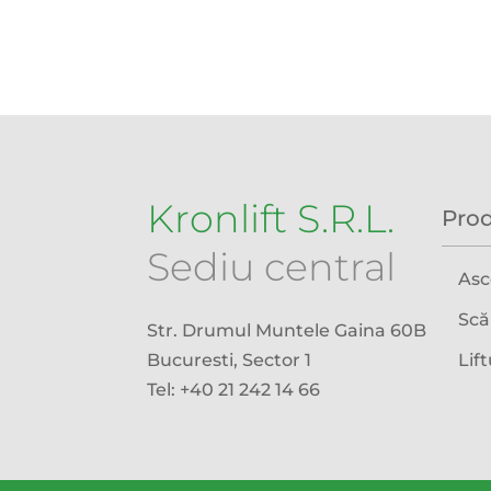
Kronlift S.R.L.
Pro
Sediu central
Asc
Scă
Str. Drumul Muntele Gaina 60B
Bucuresti, Sector 1
Lif
Tel: +40 21 242 14 66