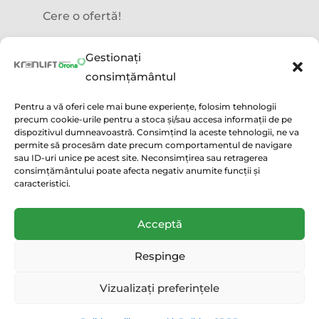
Cere o ofertă!
Precizări legale
Gestionați
consimțământul
Termeni și condiții
Pentru a vă oferi cele mai bune experiențe, folosim tehnologii
precum cookie-urile pentru a stoca și/sau accesa informații de pe
Politica GDPR
dispozitivul dumneavoastră. Consimțind la aceste tehnologii, ne va
permite să procesăm date precum comportamentul de navigare
Politica utilizare cookie
sau ID-uri unice pe acest site. Neconsimțirea sau retragerea
consimțământului poate afecta negativ anumite funcții și
Condiții acordare Garanție
caracteristici.
Acceptă
Copyright 2021 | Powered by
Kronlift
Respinge
Vizualizați preferințele