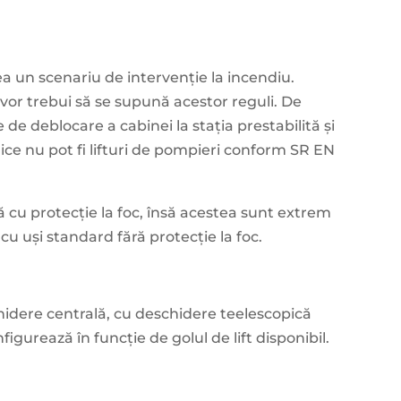
a un scenariu de intervenție la incendiu.
it vor trebui să se supună acestor reguli. De
 de deblocare a cabinei la stația prestabilită și
mice nu pot fi lifturi de pompieri conform SR EN
lă cu protecție la foc, însă acestea sunt extrem
cu uși standard fără protecție la foc.
chidere centrală, cu deschidere teelescopică
nfigurează în funcție de golul de lift disponibil.