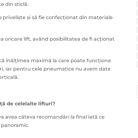
e din sticlă.
o priveliște și să fie confecționat din materiale
 oricare lift, având posibilitatea de fi acționat
t că înălțimea maximă la care poate funcționa
luri, iar pentru cele pneumatice nu avem date
erticală.
ă de celelalte lifturi?
va avea câteva recomandări la final iată ce
ip panoramic.