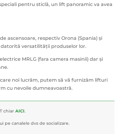
peciali pentru sticlă, un lift panoramic va avea
de ascensoare, respectiv Orona (Spania) și
atorită versatilității produselor lor.
electrice MRLG (fara camera masinii) dar și
ane.
 care noi lucrăm, putem să vă furnizăm lifturi
orm cu nevoile dumneavoastră.
T chiar
AICI
.
bui pe canalele dvs de socializare.