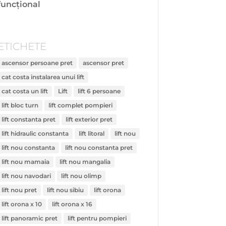
funcțional
ETICHETE
ascensor persoane pret
ascensor pret
cat costa instalarea unui lift
cat costa un lift
Lift
lift 6 persoane
lift bloc turn
lift complet pompieri
lift constanta pret
lift exterior pret
lift hidraulic constanta
lift litoral
lift nou
lift nou constanta
lift nou constanta pret
lift nou mamaia
lift nou mangalia
lift nou navodari
lift nou olimp
lift nou pret
lift nou sibiu
lift orona
lift orona x 10
lift orona x 16
lift panoramic pret
lift pentru pompieri