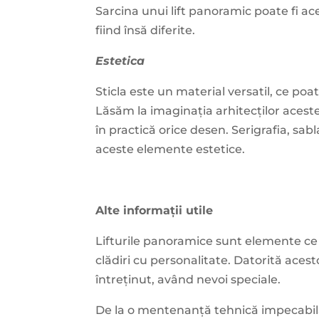
Sarcina unui lift panoramic poate fi ac
fiind însă diferite.
Estetica
Sticla este un material versatil, ce poa
Lăsăm la imaginația arhitecților acest
în practică orice desen. Serigrafia, sa
aceste elemente estetice.
Alte informații utile
Lifturile panoramice sunt elemente ce 
clădiri cu personalitate. Datorită acesto
întreținut, având nevoi speciale.
De la o mentenanță tehnică impecabilă 