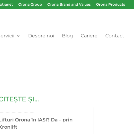
Extranet
Orona Group
Orona Brand and Values
Orona Products
ervicii
Despre noi
Blog
Cariere
Contact
CITEȘTE ȘI...
………………………….
Lifturi Orona în IAȘI? Da – prin
Kronlift