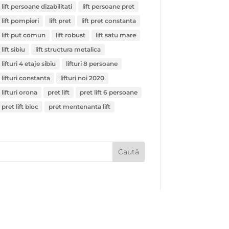
lift persoane dizabilitati
lift persoane pret
lift pompieri
lift pret
lift pret constanta
lift put comun
lift robust
lift satu mare
lift sibiu
lift structura metalica
lifturi 4 etaje sibiu
lifturi 8 persoane
lifturi constanta
lifturi noi 2020
lifturi orona
pret lift
pret lift 6 persoane
pret lift bloc
pret mentenanta lift