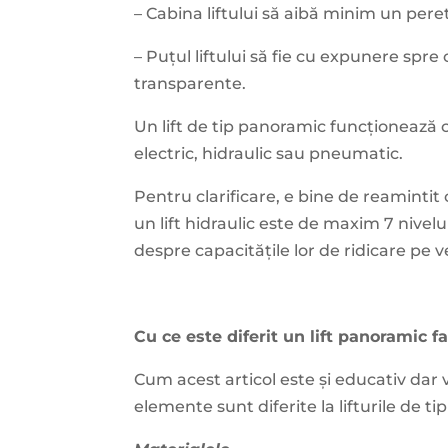
– Cabina liftului să aibă minim un peret
– Puțul liftului să fie cu expunere spre 
transparente.
Un lift de tip panoramic funcționează ca
electric, hidraulic sau pneumatic.
Pentru clarificare, e bine de reaminti
un lift hidraulic este de maxim 7 nive
despre capacitățile lor de ridicare pe v
Cu ce este diferit un lift panoramic faț
Cum acest articol este și educativ dar 
elemente sunt diferite la lifturile de t