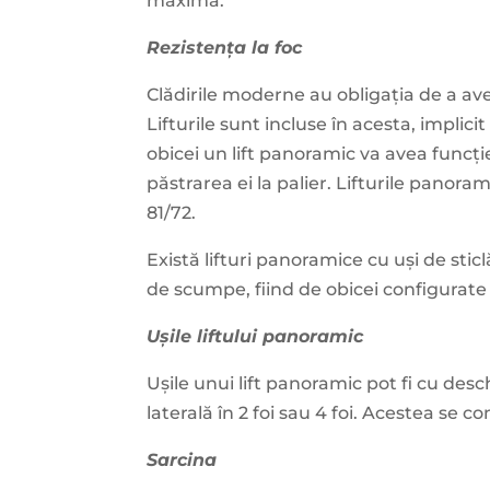
maximă.
Rezistența la foc
Clădirile moderne au obligația de a ave
Lifturile sunt incluse în acesta, implic
obicei un lift panoramic va avea funcție
păstrarea ei la palier. Lifturile panora
81/72.
Există lifturi panoramice cu uși de stic
de scumpe, fiind de obicei configurate 
Ușile liftului panoramic
Ușile unui lift panoramic pot fi cu des
laterală în 2 foi sau 4 foi. Acestea se co
Sarcina