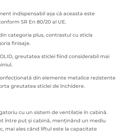
ement indispensabil așa că aceasta este
, conform SR En 80/20 al UE.
in categoria plus, contrastul cu sticla
oria finisaje.
LID, greutatea sticlei fiind considerabil mai
iniul.
e confecționată din elemente metalice rezistente
uporta greutatea sticlei de închidere.
igatoriu cu un sistem de ventilație în cabină.
ant între puț și cabină, menținând un mediu
 mai ales când liftul este la capacitate