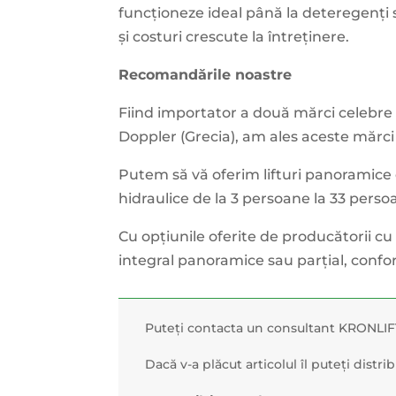
funcționeze ideal până la deteregenți s
și costuri crescute la întreținere.
Recomandările noastre
Fiind importator a două mărci celebre 
Doppler (Grecia), am ales aceste mărci d
Putem să vă oferim lifturi panoramice 
hidraulice de la 3 persoane la 33 perso
Cu opțiunile oferite de producătorii cu
integral panoramice sau parțial, conf
Puteți contacta un consultant KRONLIF
Dacă v-a plăcut articolul îl puteți distri