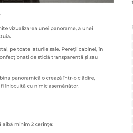
?
mite vizualizarea unei panorame, a unei
stuia.
al, pe toate laturile sale. Pereții cabinei, în
confecționați de sticlă transparentă și sau
abina panoramică o crează într-o clădire,
 fi înlocuită cu nimic asemănător.
să aibă minim 2 cerințe: