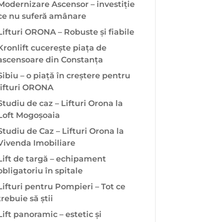
Modernizare Ascensor – investiție
ce nu suferă amânare
Lifturi ORONA – Robuste și fiabile
Kronlift cucerește piața de
ascensoare din Constanța
Sibiu – o piață în creștere pentru
lifturi ORONA
Studiu de caz – Lifturi Orona la
Loft Mogoșoaia
Studiu de Caz – Lifturi Orona la
Vivenda Imobiliare
Lift de targă – echipament
obligatoriu în spitale
Lifturi pentru Pompieri – Tot ce
trebuie să știi
Lift panoramic – estetic și