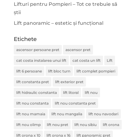
Lifturi pentru Pompieri – Tot ce trebuie să
știi
Lift panoramic – estetic și funcțional
Etichete
ascensor persoane pret
ascensor pret
cat costa instalarea unui lift
cat costa un lift
Lift
lift 6 persoane
lift bloc turn
lift complet pompieri
lift constanta pret
lift exterior pret
lift hidraulic constanta
lift litoral
lift nou
lift nou constanta
lift nou constanta pret
lift nou mamaia
lift nou mangalia
lift nou navodari
lift nou olimp
lift nou pret
lift nou sibiu
lift orona
lift orona x 10
lift orona x 16
lift panoramic pret