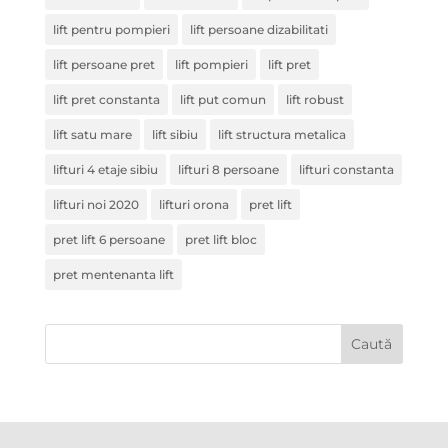
lift pentru pompieri
lift persoane dizabilitati
lift persoane pret
lift pompieri
lift pret
lift pret constanta
lift put comun
lift robust
lift satu mare
lift sibiu
lift structura metalica
lifturi 4 etaje sibiu
lifturi 8 persoane
lifturi constanta
lifturi noi 2020
lifturi orona
pret lift
pret lift 6 persoane
pret lift bloc
pret mentenanta lift