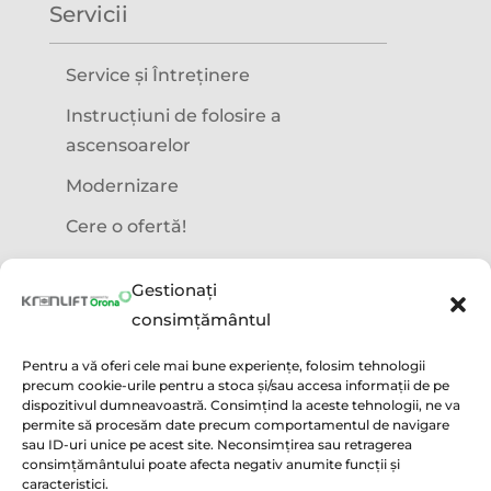
Servicii
Service și Întreținere
Instrucțiuni de folosire a
ascensoarelor
Modernizare
Cere o ofertă!
Precizări legale
Gestionați
consimțământul
Termeni și condiții
Pentru a vă oferi cele mai bune experiențe, folosim tehnologii
precum cookie-urile pentru a stoca și/sau accesa informații de pe
Politica GDPR
dispozitivul dumneavoastră. Consimțind la aceste tehnologii, ne va
permite să procesăm date precum comportamentul de navigare
Politica utilizare cookie
sau ID-uri unice pe acest site. Neconsimțirea sau retragerea
consimțământului poate afecta negativ anumite funcții și
Condiții acordare Garanție
caracteristici.