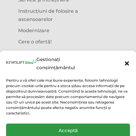
Instrucțiuni de folosire a
ascensoarelor
Modernizare
Cere o ofertă!
Precizări legale
Gestionați
consimțământul
Termeni și condiții
Pentru a vă oferi cele mai bune experiențe, folosim tehnologii
precum cookie-urile pentru a stoca și/sau accesa informații de pe
Politica GDPR
dispozitivul dumneavoastră. Consimțind la aceste tehnologii, ne va
permite să procesăm date precum comportamentul de navigare
Politica utilizare cookie
sau ID-uri unice pe acest site. Neconsimțirea sau retragerea
consimțământului poate afecta negativ anumite funcții și
Condiții acordare Garanție
caracteristici.
Acceptă
Copyright 2021 | Powered by
Kronlift