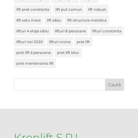
lift pret constanta
lift put comun
lift robust
lift satu mare
lift sibiu
lift structura metalica
lifturi 4 etaje sibiu
lifturi 8 persoane
lifturi constanta
lifturi noi 2020
lifturi orona
pret lift
pret lift 6 persoane
pret lift bloc
pret mentenanta lift
Kronlift S.R.L.