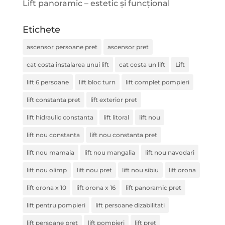
Lift panoramic – estetic și funcțional
Etichete
ascensor persoane pret
ascensor pret
cat costa instalarea unui lift
cat costa un lift
Lift
lift 6 persoane
lift bloc turn
lift complet pompieri
lift constanta pret
lift exterior pret
lift hidraulic constanta
lift litoral
lift nou
lift nou constanta
lift nou constanta pret
lift nou mamaia
lift nou mangalia
lift nou navodari
lift nou olimp
lift nou pret
lift nou sibiu
lift orona
lift orona x 10
lift orona x 16
lift panoramic pret
lift pentru pompieri
lift persoane dizabilitati
lift persoane pret
lift pompieri
lift pret