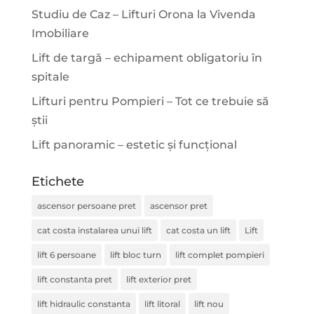
Studiu de Caz – Lifturi Orona la Vivenda
Imobiliare
Lift de targă – echipament obligatoriu în
spitale
Lifturi pentru Pompieri – Tot ce trebuie să
știi
Lift panoramic – estetic și funcțional
Etichete
ascensor persoane pret
ascensor pret
cat costa instalarea unui lift
cat costa un lift
Lift
lift 6 persoane
lift bloc turn
lift complet pompieri
lift constanta pret
lift exterior pret
lift hidraulic constanta
lift litoral
lift nou