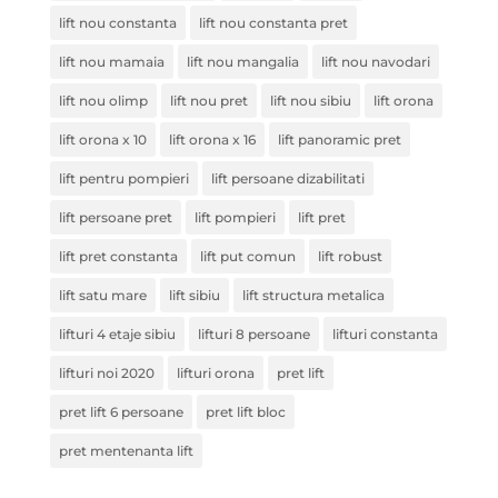
lift nou constanta
lift nou constanta pret
lift nou mamaia
lift nou mangalia
lift nou navodari
lift nou olimp
lift nou pret
lift nou sibiu
lift orona
lift orona x 10
lift orona x 16
lift panoramic pret
lift pentru pompieri
lift persoane dizabilitati
lift persoane pret
lift pompieri
lift pret
lift pret constanta
lift put comun
lift robust
lift satu mare
lift sibiu
lift structura metalica
lifturi 4 etaje sibiu
lifturi 8 persoane
lifturi constanta
lifturi noi 2020
lifturi orona
pret lift
pret lift 6 persoane
pret lift bloc
pret mentenanta lift