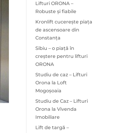
Lifturi ORONA –
Robuste și fiabile
Kronlift cucerește piața
de ascensoare din
Constanța
Sibiu – o piață în
creștere pentru lifturi
ORONA
Studiu de caz – Lifturi
Orona la Loft
Mogoșoaia
Studiu de Caz – Lifturi
Orona la Vivenda
Imobiliare
Lift de targă –