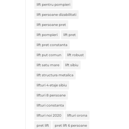
lift pentru pompieri
lift persoane dizabilitati
lift persoane pret
lift pompieri
lift pret
lift pret constanta
lift put comun
lift robust
lift satu mare
lift sibiu
lift structura metalica
lifturi 4 etaje sibiu
lifturi 8 persoane
lifturi constanta
lifturi noi 2020
lifturi orona
pret lift
pret lift 6 persoane