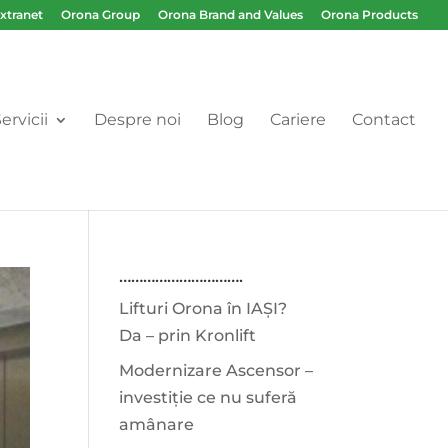
Extranet
Orona Group
Orona Brand and Values
Orona Products
ervicii
Despre noi
Blog
Cariere
Contact
………………………….
Lifturi Orona în IAȘI?
Da – prin Kronlift
Modernizare Ascensor –
investiție ce nu suferă
amânare