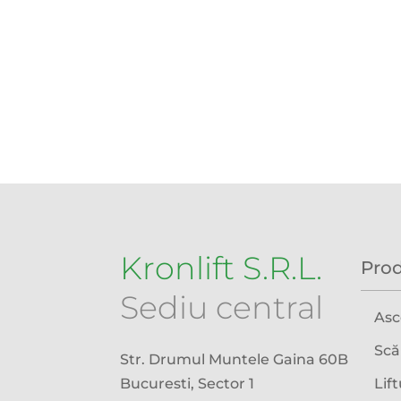
Kronlift S.R.L.
Pro
Sediu central
Asc
Scă
Str. Drumul Muntele Gaina 60B
Bucuresti, Sector 1
Lif