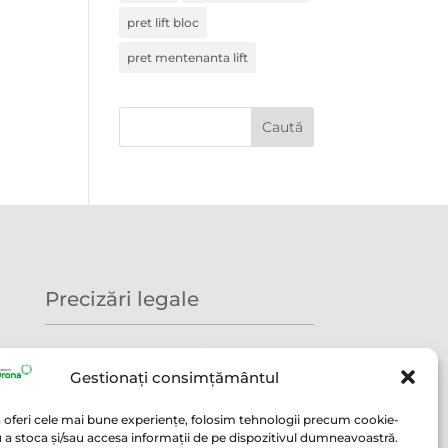
pret lift bloc
pret mentenanta lift
Precizări legale
Termeni și condiții
Gestionați consimțământul
Politica GDPR
 oferi cele mai bune experiențe, folosim tehnologii precum cookie-
Politica utilizare cookie
u a stoca și/sau accesa informații de pe dispozitivul dumneavoastră.