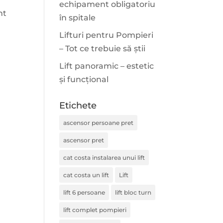
echipament obligatoriu
nt
în spitale
Lifturi pentru Pompieri
– Tot ce trebuie să știi
Lift panoramic – estetic
și funcțional
Etichete
ascensor persoane pret
ascensor pret
cat costa instalarea unui lift
cat costa un lift
Lift
lift 6 persoane
lift bloc turn
lift complet pompieri