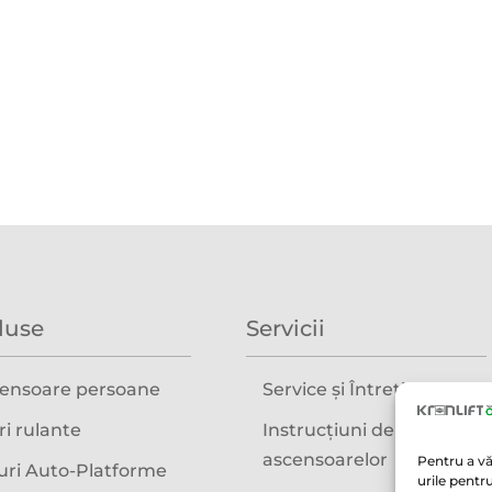
duse
Servicii
ensoare persoane
Service și Întreținere
ri rulante
Instrucțiuni de folosire a
ascensoarelor
Pentru a vă
turi Auto-Platforme
urile pentr