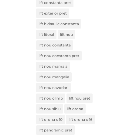
lift constanta pret
lift exterior pret
lift hidraulic constanta
lift litoral
lift nou
lift nou constanta
lift nou constanta pret
lift nou mamaia
lift nou mangalia
lift nou navodari
lift nou olimp
lift nou pret
lift nou sibiu
lift orona
lift orona x 10
lift orona x 16
lift panoramic pret