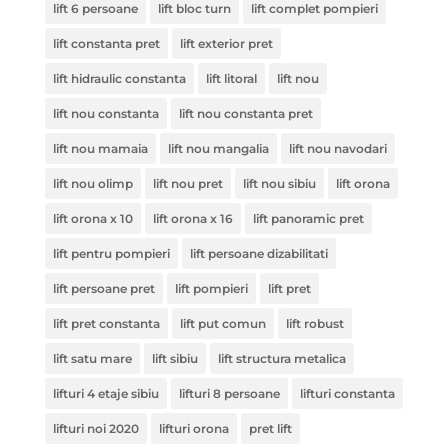
lift 6 persoane
lift bloc turn
lift complet pompieri
lift constanta pret
lift exterior pret
lift hidraulic constanta
lift litoral
lift nou
lift nou constanta
lift nou constanta pret
lift nou mamaia
lift nou mangalia
lift nou navodari
lift nou olimp
lift nou pret
lift nou sibiu
lift orona
lift orona x 10
lift orona x 16
lift panoramic pret
lift pentru pompieri
lift persoane dizabilitati
lift persoane pret
lift pompieri
lift pret
lift pret constanta
lift put comun
lift robust
lift satu mare
lift sibiu
lift structura metalica
lifturi 4 etaje sibiu
lifturi 8 persoane
lifturi constanta
lifturi noi 2020
lifturi orona
pret lift